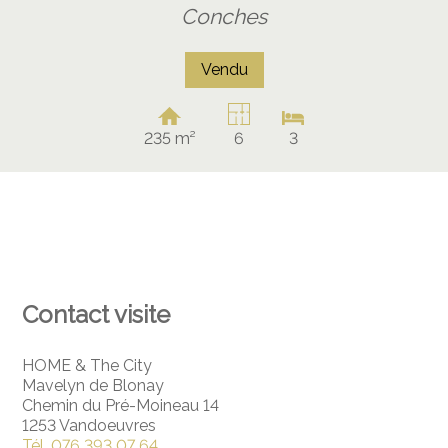
Conches
Vendu
235 m²
6
3
Contact visite
HOME & The City
Mavelyn de Blonay
Chemin du Pré-Moineau 14
1253 Vandoeuvres
Tél.
076 393 07 64