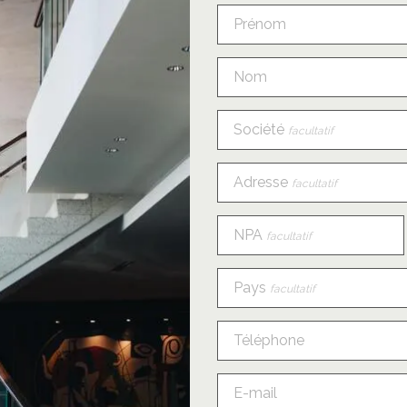
Prénom
Nom
Société
facultatif
Adresse
facultatif
NPA
facultatif
Pays
facultatif
Téléphone
E-mail