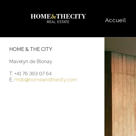
Accueil
HOME & THE CITY
Mavelyn de Blonay
T. +41 76 393 07 64
E.
mdb@homeandthecity.com