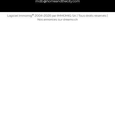
mdb@homeandthecity.com
®
Logiciel Immomig
2004-2026 par IMMOMIG SA | Tous droits réservés |
Nos annonces sur
dreamo.ch