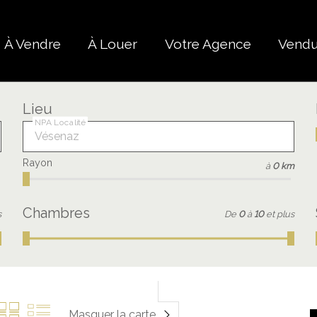
À Vendre
À Louer
Votre Agence
Vend
Lieu
NPA Localité
Rayon
à
0 km
Chambres
s
De
0
à
10
et plus
Masquer la carte