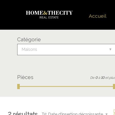
Accueil
Catégorie
Maisons
Pièces
De
0
à
10
et plu
2
résultats
Tri:
Date d'insertion décroissante