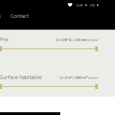
CHF
FR
u
Contact
Prix
De
CHF 0.-
à
50 mio
et plus
Surface habitable
De
0 m²
à
500 m²
et plus