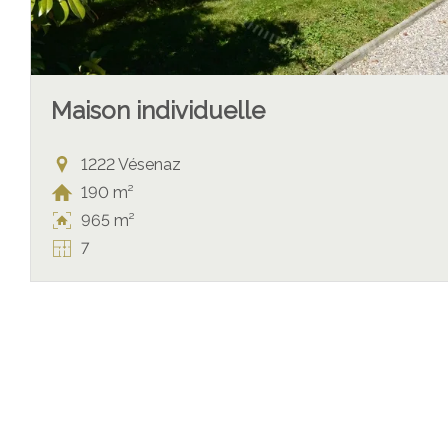
Maison individuelle
1222 Vésenaz
190 m²
965 m²
7