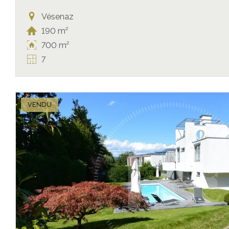
Vésenaz
190 m²
700 m²
7
VENDU