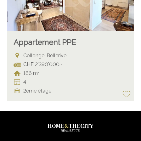
Appartement PPE
Collonge-Bellerive
CHF 2'390'000.-
166 m²
4
2ème étage